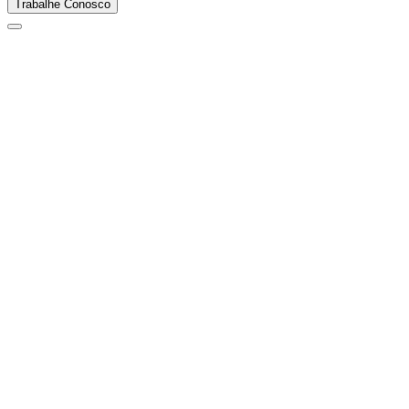
Trabalhe Conosco
Madeireiro
Berneck
Parque Fabril Madeireiro