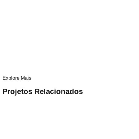
Reforço estrutural por meio de vigas de fibra de
carbono.
Execução rápida de estruturas metálicas galvanizadas
a fogo para máxima durabilidade.
Sistemas elétricos protegidos contra umidade IP69K.
LinkedIn
WhatsApp
Copiar link
Explore Mais
Projetos Relacionados
Alimentício
Nestlé
Projeto Belly