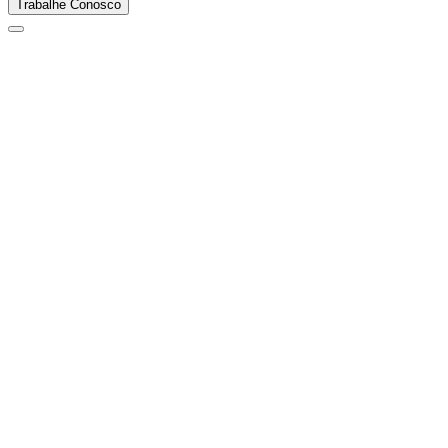
Trabalhe Conosco
Alimentício
Aurora
FACH 1 - Ampliação Abate